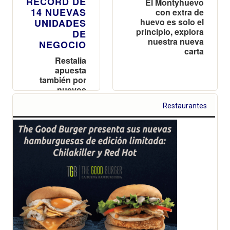
RÉCORD DE
El Montyhuevo
14 NUEVAS
con extra de
huevo es solo el
UNIDADES
principio, explora
DE
nuestra nueva
NEGOCIO
carta
Restalia
apuesta
también por
nuevos
formatos
Restaurantes
foodtrucks,
que permiten
llegar a
nuevos
entornos y
seguir las
tendencias
del mercado