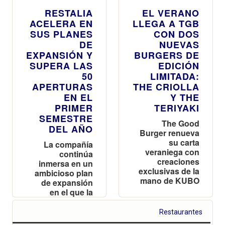
RESTALIA
EL VERANO
ACELERA EN
LLEGA A TGB
SUS PLANES
CON DOS
DE
NUEVAS
EXPANSIÓN Y
BURGERS DE
SUPERA LAS
EDICIÓN
50
LIMITADA:
APERTURAS
THE CRIOLLA
EN EL
Y THE
PRIMER
TERIYAKI
SEMESTRE
The Good
DEL AÑO
Burger renueva
su carta
La compañía
veraniega con
continúa
creaciones
inmersa en un
exclusivas de la
ambicioso plan
mano de KUBO
de expansión
en el que la
flexibilidad de
formatos sigue
Restaurantes
siendo clave en