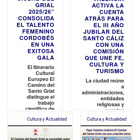
GRIAL
ACTIVA LA
2025/26”
CUENTA
CONSOLIDA
ATRÁS PARA
EL TALENTO
EL III AÑO
FEMENINO
JUBILAR DEL
CORDOBÉS
SANTO CÁLIZ
EN UNA
CON UNA
EXITOSA
COMISIÓN
GALA
QUE UNE FE,
CULTURA Y
El Itinerario
TURISMO
Cultural
Europeo El
La ciudad reúne
Camino del
a
Santo Grial
administraciones,
distingue el
entidades
trabajo
religiosas y
científico de
agentes
Dancausa
turísticos para
Cultura y Actualidad
Cultura y Actualidad
Millán y Millán
convertir el Año
Vázquez de la
Jubilar 2025-2026
Torre,
en un evento de
referente
referencia