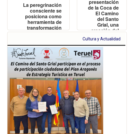
presentación
La peregrinación
de la Coca de
consciente se
El Camino
posiciona como
del Santo
herramienta de
Grial, una
transformación
creación del
social, ambiental y
maestro
económica en los
Cultura y Actualidad
pastelero
destinos afectados
Pepe Cotaina
por el cambio
climático