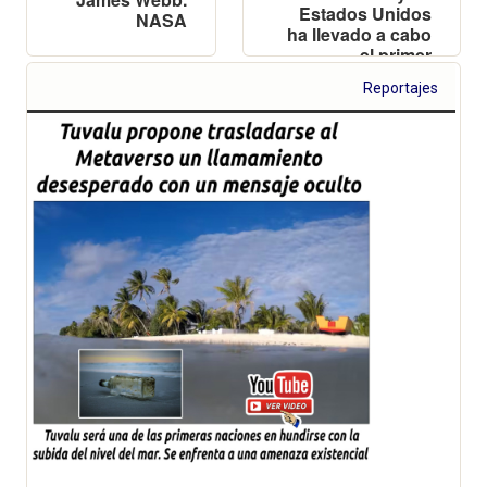
Estados Unidos
NASA
ha llevado a cabo
el primer
experimento
Reportajes
controlado de
fusión que ha
producido más
energía que la
energía utilizada
para producirla