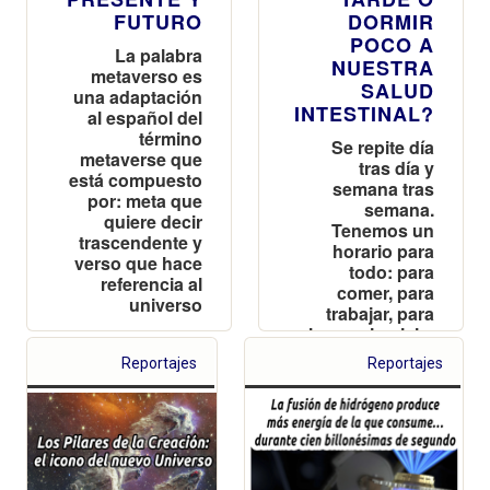
FUTURO
DORMIR
POCO A
La palabra
NUESTRA
metaverso es
SALUD
una adaptación
INTESTINAL?
al español del
término
Se repite día
metaverse que
tras día y
está compuesto
semana tras
por: meta que
semana.
quiere decir
Tenemos un
trascendente y
horario para
verso que hace
todo: para
referencia al
comer, para
universo
trabajar, para
hacer ejercicio,
para
Reportajes
Reportajes
actividades de
ocio, para
dormir…