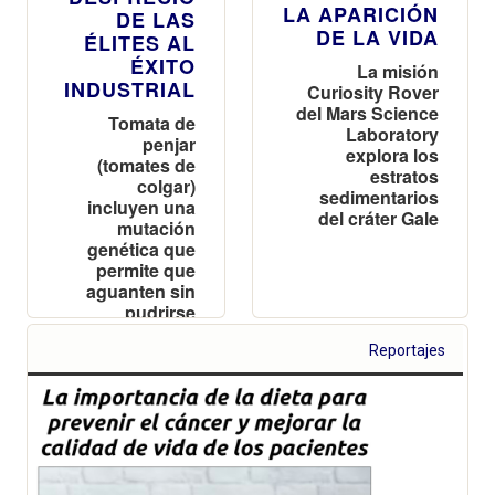
LA APARICIÓN
DE LAS
DE LA VIDA
ÉLITES AL
ÉXITO
La misión
INDUSTRIAL
Curiosity Rover
del Mars Science
Tomata de
Laboratory
penjar
explora los
(tomates de
estratos
colgar)
sedimentarios
incluyen una
del cráter Gale
mutación
genética que
permite que
aguanten sin
pudrirse
durante meses
Reportajes