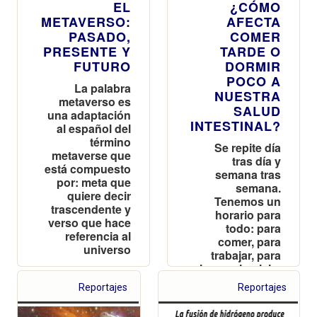
EL
¿CÓMO
METAVERSO:
AFECTA
PASADO,
COMER
PRESENTE Y
TARDE O
FUTURO
DORMIR
POCO A
La palabra
NUESTRA
metaverso es
SALUD
una adaptación
INTESTINAL?
al español del
término
Se repite día
metaverse que
tras día y
está compuesto
semana tras
por: meta que
semana.
quiere decir
Tenemos un
trascendente y
horario para
verso que hace
todo: para
referencia al
comer, para
universo
trabajar, para
hacer ejercicio,
para
Reportajes
Reportajes
actividades de
ocio, para