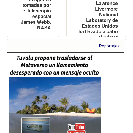
Lawrence
tomadas por
Livermore
el telescopio
National
espacial
Laboratory de
James Webb.
Estados Unidos
NASA
ha llevado a cabo
el primer
experimento
Reportajes
controlado de
fusión que ha
producido más
energía que la
energía utilizada
para producirla