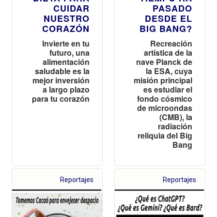
CUIDAR
PASADO
NUESTRO
DESDE EL
CORAZÓN
BIG BANG?
Invierte en tu
Recreación
futuro, una
artística de la
alimentación
nave Planck de
saludable es la
la ESA, cuya
mejor inversión
misión principal
a largo plazo
es estudiar el
para tu corazón
fondo cósmico
de microondas
(CMB), la
radiación
reliquia del Big
Bang
Reportajes
Reportajes