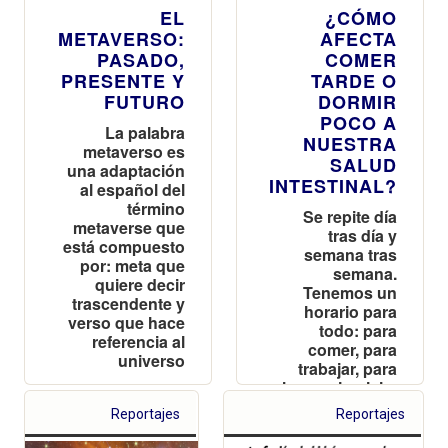
EL
¿CÓMO
METAVERSO:
AFECTA
PASADO,
COMER
PRESENTE Y
TARDE O
FUTURO
DORMIR
POCO A
La palabra
NUESTRA
metaverso es
SALUD
una adaptación
INTESTINAL?
al español del
término
Se repite día
metaverse que
tras día y
está compuesto
semana tras
por: meta que
semana.
quiere decir
Tenemos un
trascendente y
horario para
verso que hace
todo: para
referencia al
comer, para
universo
trabajar, para
hacer ejercicio,
para
Reportajes
Reportajes
actividades de
ocio, para