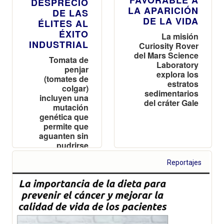
DESPRECIO
LA APARICIÓN
DE LAS
DE LA VIDA
ÉLITES AL
ÉXITO
La misión
INDUSTRIAL
Curiosity Rover
del Mars Science
Tomata de
Laboratory
penjar
explora los
(tomates de
estratos
colgar)
sedimentarios
incluyen una
del cráter Gale
mutación
genética que
permite que
aguanten sin
pudrirse
durante meses
Reportajes