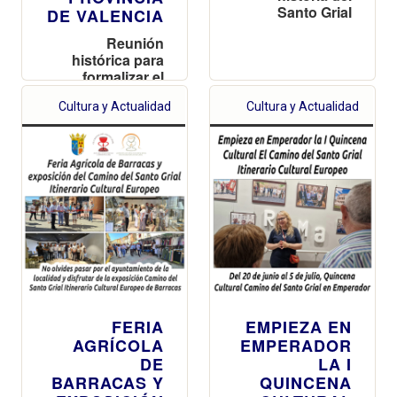
Santo Grial
DE VALENCIA
Reunión
histórica para
formalizar el
trazado del
Cultura y Actualidad
Cultura y Actualidad
Itinerario
Cultural
Europeo "El
Camino del
Santo Grial" en
la provincia de
Valencia
FERIA
EMPIEZA EN
AGRÍCOLA
EMPERADOR
DE
LA I
BARRACAS Y
QUINCENA