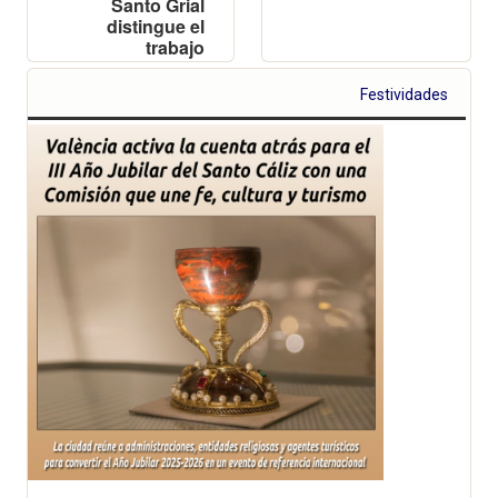
Santo Grial
distingue el
trabajo
científico de
Dancausa
Festividades
Millán y Millán
Vázquez de la
Torre, referente
internacional en
oleoturismo y
turismo
patrimonial