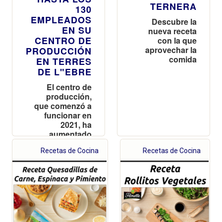
TERNERA
130
EMPLEADOS
Descubre la
EN SU
nueva receta
CENTRO DE
con la que
aprovechar la
PRODUCCIÓN
comida
EN TERRES
DE L"EBRE
El centro de
producción,
que comenzó a
funcionar en
2021, ha
aumentado
recientemente
Recetas de Cocina
Recetas de Cocina
su capacidad
productiva
hasta los 24
millones de
unidades de
ensaladas y
verduras
envasadas al