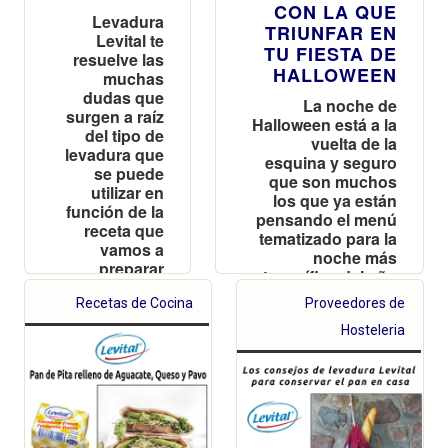
CON LA QUE
Levadura
TRIUNFAR EN
Levital te
TU FIESTA DE
resuelve las
HALLOWEEN
muchas
dudas que
La noche de
surgen a raíz
Halloween está a la
del tipo de
vuelta de la
levadura que
esquina y seguro
se puede
que son muchos
utilizar en
los que ya están
función de la
pensando el menú
receta que
tematizado para la
vamos a
noche más
preparar
terrorífica del año
Recetas de Cocina
Proveedores de
Hosteleria