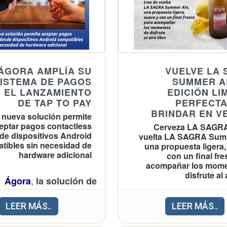
, Enric Palanca Torres,
ctor regional de Lidl en
 Comunitat Valenciana,
a Voss, han visitado el
nuevo centro
ÁGORA AMPLÍA SU
VUELVE LA 
ISTEMA DE PAGOS
SUMMER A
erza su presencia en la
 EL LANZAMIENTO
EDICIÓN LI
DE TAP TO PAY
PERFECTA
incia de Valencia con la
BRINDAR EN V
 nueva solución permite
 de su primera tienda en
eptar pagos contactless
Cerveza LA SAGRA
 de Farnals. Ubicado en
de dispositivos Android
vuelta LA SAGRA Sum
ida Aragón, 11, el nuevo
tibles sin necesidad de
una propuesta ligera,
hardware adicional
con un final fr
imiento ha supuesto una
acompañar los mome
nversión superior a los 5
disfrute al 
,
Ágora
la solución de
illones de euros para su
ón integral de TPV para
cción y equipamiento. El
• Esta referencia for
LEER MÁS..
LEER MÁS..
ía desarrollada por
IGT
enta con una plantilla de
de la gama de 
,
electronics
anuncia el