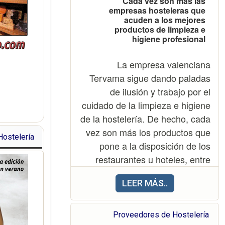
Cada vez son más las
empresas hosteleras que
acuden a los mejores
productos de limpieza e
higiene profesional
La empresa valenciana
Tervama sigue dando paladas
de ilusión y trabajo por el
cuidado de la limpieza e higiene
de la hostelería. De hecho, cada
vez son más los productos que
ostelería
pone a la disposición de los
restaurantes u hoteles, entre
otros, que acuden en la
LEER MÁS..
búsqueda de sus servicios para
dar a sus locales la solución
necesaria contra la suciedad, el
Proveedores de Hostelería