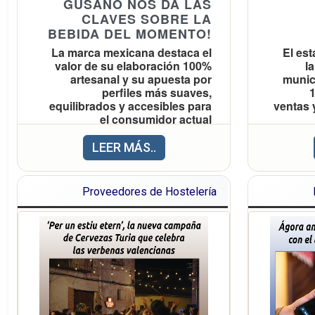
GUSANO NOS DA LAS
CLAVES SOBRE LA
BEBIDA DEL MOMENTO!
La marca mexicana destaca el
El est
valor de su elaboración 100%
l
artesanal y su apuesta por
munic
perfiles más suaves,
1
equilibrados y accesibles para
ventas 
el consumidor actual
LEER MÁS..
Si echamos la vista atrás
podemos observar con claridad
c
cómo el
ha pasado de
mezcal
Proveedores de Hostelería
incor
ser un destilado prácticamente
panele
desconocido fuera de México a
autocon
convertirse en una
bebida cada
vez más demandada y valorada
por consumidores de todo el
? El a
mundo.