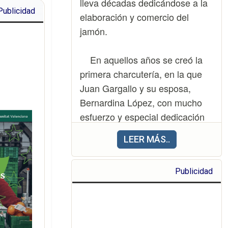
e edición
lleva décadas dedicándose a la
Publicidad
marca: LA
elaboración y comercio del
sion IPA
jamón.
LA SAGRA
ano), LA
En aquellos años se creó la
ño) y LA
primera charcutería, en la que
vierno).
Juan Gargallo y su esposa,
Bernardina López, con mucho
menaje a
esfuerzo y especial dedicación
ajes más
fueron, poco a poco, haciéndose
LEER MÁS..
ledo, los
con el cariño y el respeto de un
 Mirador
pequeño barrio.
Publicidad
do por la
de Japón
Con el tiempo se creó la
nocturna
sociedad Jamones Juan
Gargallo SAT, que cuenta con un
l mundo.