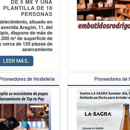
DE 5 M€ Y UNA
PLANTILLA DE 18
PERSONAS
ablecimiento, situado en
a avenida Aragón, 11, del
ipio, dispone de más de
.500 m² de superficie de
y cerca de 120 plazas de
aparcamiento
LEER MÁS..
? En línea con su
ompromiso sostenible,
Proveedores de Hostelería
Proveedores de H
pora más de 530 m² de
s fotovoltaicos para el
sumo y tres puntos de
recarga para vehículos
eléctricos
lcalde de La Pobla de