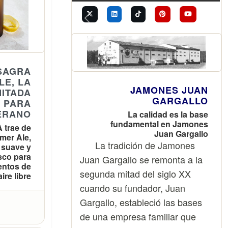
polvo o las plagas.
Previous
Next
SAGRA
LE, LA
JAMONES JUAN
MITADA
GARGALLO
 PARA
ERANO
La calidad es la base
fundamental en Jamones
 trae de
Juan Gargallo
mer Ale,
La tradición de Jamones
 suave y
esco para
Juan Gargallo se remonta a la
ntos de
segunda mitad del siglo XX
aire libre
cuando su fundador, Juan
ma parte
Gargallo, estableció las bases
cervezas
de una empresa familiar que