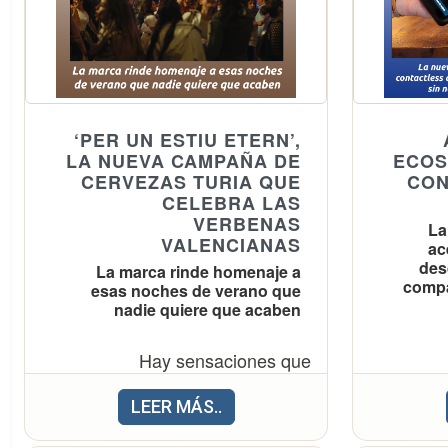
Farnals
y el dire
Así pues, el mezcal se ha
la
colado también con fuerza en
Grisch
nuestro país y ha llegado el
momento de conocer, realmente,
‘PER UN ESTIU ETERN’,
sus principales características.
LA NUEVA CAMPAÑA DE
ECOS
Lidl refu
Por ello,
desde Mezcal Santo
CERVEZAS TURIA QUE
CON
CELEBRA LAS
prov
, reconocido por su perfil
Gusano
VERBENAS
La
apertura
más suave y menos ahumado,
VALENCIANAS
ac
La Pobla
ponen en valor este destilado que
des
La marca rinde homenaje a
la aven
compa
representa tradición y respeto por
esas noches de verano que
nadie quiere que acaben
establec
los procesos artesanales.
i
Hay sensaciones que
m
Cabe destacar que, a
gesti
querríamos alargar para siempre.
constru
diferencia de otros destilados, el
LEER MÁS..
hosteler
Como las vacaciones y las
centro cu
mezcal conserva
una
noches de verano que duran
Micro