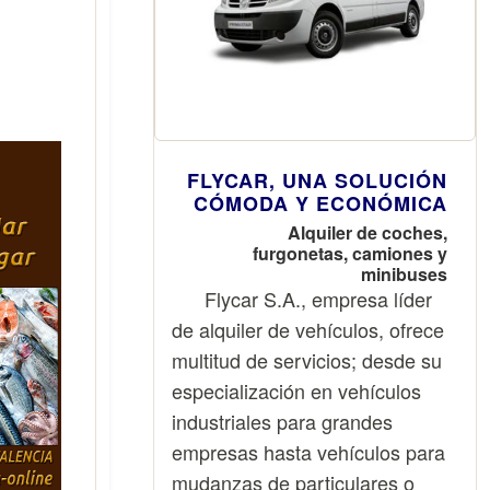
enda en la
e Aldaia.
 el que la
cado para
ida de los
udadanas,
FLYCAR, UNA SOLUCIÓN
de compra
CÓMODA Y ECONÓMICA
 un precio
Alquiler de coches,
icando un
furgonetas, camiones y
minibuses
o, justo y
Flycar S.A., empresa líder
pulsa con
de alquiler de vehículos, ofrece
 local, al
multitud de servicios; desde su
zas clave
especialización en vehículos
onjunto y
industriales para grandes
partido.
empresas hasta vehículos para
abrió sus
mudanzas de particulares o