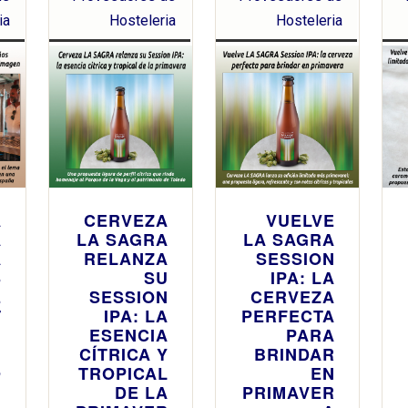
ia
Hosteleria
Hosteleria
A
CERVEZA
VUELVE
A
LA SAGRA
LA SAGRA
A
RELANZA
SESSION
S
SU
IPA: LA
E
SESSION
CERVEZA
T
IPA: LA
PERFECTA
N
ESENCIA
PARA
N
CÍTRICA Y
BRINDAR
O
TROPICAL
EN
U
DE LA
PRIMAVER