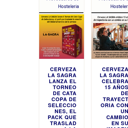
Hosteleria
Hosteler
CERVEZA
CERVEZ
LA SAGRA
LA SAGR
LANZA EL
CELEBR
TORNEO
15 AÑO
DE CATA
D
COPA DE
TRAYEC
SELECCIO
ORIA CO
NES, EL
U
PACK QUE
CAMBI
TRASLAD
EN S