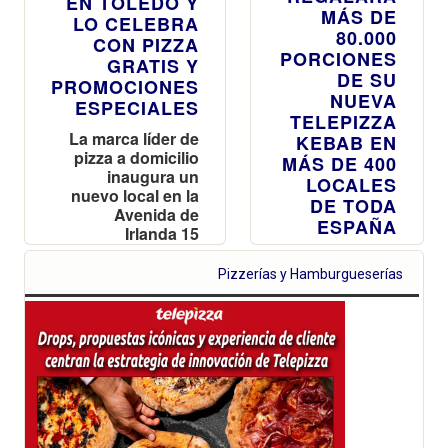
EN TOLEDO Y
MÁS DE
LO CELEBRA
80.000
CON PIZZA
PORCIONES
GRATIS Y
DE SU
PROMOCIONES
NUEVA
ESPECIALES
TELEPIZZA
La marca líder de
KEBAB EN
pizza a domicilio
MÁS DE 400
inaugura un
LOCALES
nuevo local en la
DE TODA
Avenida de
ESPAÑA
Irlanda 15
Con esta
acción,
Pizzerías y Hamburgueserías
Telepizza se
adelanta al
Día de la Pizza