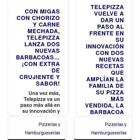
TELEPIZZA
CON MIGAS
VUELVE A
CON CHORIZO
DAR UN
Y CARNE
PASO AL
MECHADA,
FRENTE EN
TELEPIZZA
SU
LANZA DOS
INNOVACIÓN
NUEVAS
CON DOS
BARBACOAS…
NUEVAS
¡CON EXTRA
RECETAS
DE
QUE
CRUJIENTE Y
AMPLÍAN LA
SABOR!
FAMILIA DE
SU PIZZA
Una vez más,
MÁS
Telepizza va un
paso más allá en
VENDIDA, LA
su innovación y
BARBACOA
vuelve a apostar
Telepizza
por ingredientes
Pizzerías y
Pizzerías y
lanza, Un País
muy nuestros
muy de
Hamburgueserías
Hamburgueserías
para sus nuevas
Telepizza,