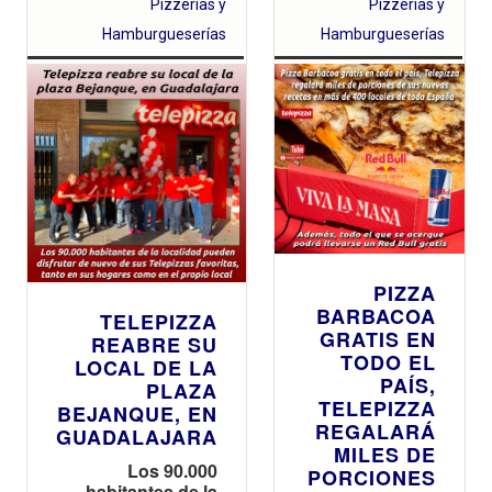
Pizzerías y
Pizzerías y
su pizza de
Espera por
Burger… y, por si
Tiempo
Hamburgueserías
Hamburgueserías
eso fuera poco,
Limitado
presenta una
nueva receta de
Perrito Caliente.
¡Ya están aquí las
nuevas Jugonas
de Telepizza!
PIZZA
BARBACOA
TELEPIZZA
GRATIS EN
REABRE SU
TODO EL
LOCAL DE LA
PAÍS,
PLAZA
TELEPIZZA
BEJANQUE, EN
REGALARÁ
GUADALAJARA
MILES DE
Los 90.000
PORCIONES
habitantes de la