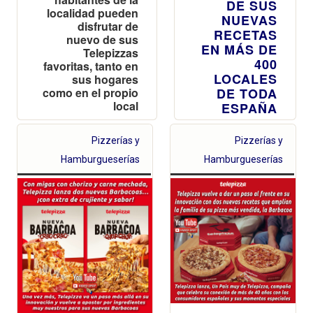
DE SUS
localidad pueden
NUEVAS
disfrutar de
RECETAS
nuevo de sus
EN MÁS DE
Telepizzas
400
favoritas, tanto en
LOCALES
sus hogares
como en el propio
DE TODA
local
ESPAÑA
Además, todo
Pizzerías y
el que se
Pizzerías y
acerque podrá
Hamburgueserías
Hamburgueserías
llevarse un
Red Bull
gratis