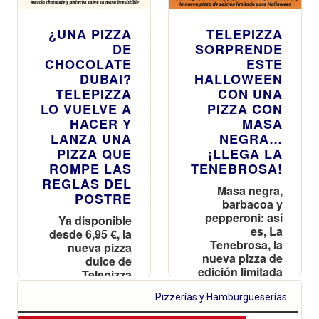
¿UNA PIZZA
TELEPIZZA
DE
SORPRENDE
CHOCOLATE
ESTE
DUBAI?
HALLOWEEN
TELEPIZZA
CON UNA
LO VUELVE A
PIZZA CON
HACER Y
MASA
LANZA UNA
NEGRA…
PIZZA QUE
¡LLEGA LA
ROMPE LAS
TENEBROSA!
REGLAS DEL
Masa negra,
POSTRE
barbacoa y
pepperoni: así
Ya disponible
es, La
desde 6,95 €, la
Tenebrosa, la
nueva pizza
nueva pizza de
dulce de
edición limitada
Telepizza
para Halloween
mezcla
Pizzerías y Hamburgueserías
chocolate y
pistacho sobre