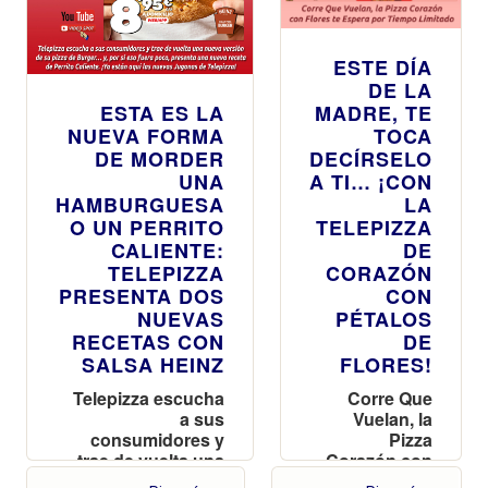
ESTE DÍA
DE LA
ESTA ES LA
MADRE, TE
NUEVA FORMA
TOCA
DE MORDER
DECÍRSELO
UNA
A TI… ¡CON
HAMBURGUESA
LA
O UN PERRITO
TELEPIZZA
CALIENTE:
DE
TELEPIZZA
CORAZÓN
PRESENTA DOS
CON
NUEVAS
PÉTALOS
RECETAS CON
DE
SALSA HEINZ
FLORES!
Telepizza escucha
Corre Que
a sus
Vuelan, la
consumidores y
Pizza
trae de vuelta una
Corazón con
nueva versión de
Flores te