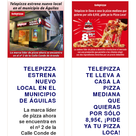
Barbacoas
campaña que
celebra su
conexión de
más de 40
años con los
consumidores
españoles y
sus momentos
especiales
TELEPIZZA
TELEPIZZA
ESTRENA
TE LLEVA A
NUEVO
CASA LA
LOCAL EN EL
PIZZA
MUNICIPIO
MEDIANA
DE ÁGUILAS
QUE
QUIERAS
La marca líder
POR SÓLO
de pizza ahora
8,95€, ¡PIDE
se encuentra en
YA TU PIZZA
el nº 2 de la
LOCA!
Calle Conde de