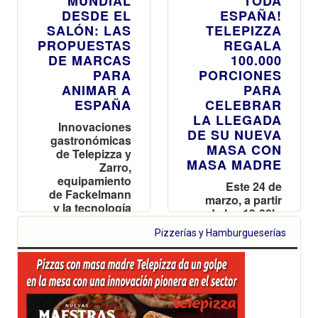
MUNDIAL
TODA
DESDE EL
ESPAÑA!
SALÓN: LAS
TELEPIZZA
PROPUESTAS
REGALA
DE MARCAS
100.000
PARA
PORCIONES
ANIMAR A
PARA
ESPAÑA
CELEBRAR
LA LLEGADA
Innovaciones
DE SU NUEVA
gastronómicas
MASA CON
de Telepizza y
MASA MADRE
Zarro,
equipamiento
Este 24 de
de Fackelmann
marzo, a partir
y la tecnología
de las 19:00h,
de ECOVACS se
más de 400
alían para
Pizzerías y Hamburgueserías
tiendas
transformar el
repartirán pizza
hogar en la
con masa
mejor grada
madre gratis a
durante el
todo el que se
torneo
acerque