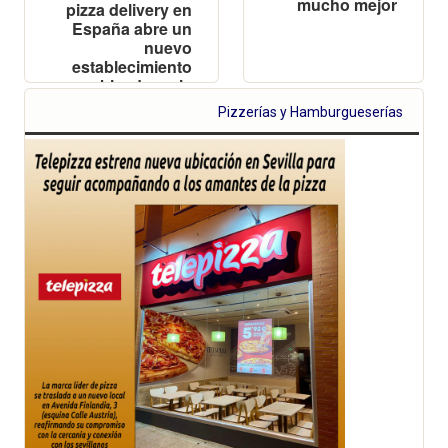
mucho mejor
pizza delivery en
España abre un
nuevo
establecimiento
ubicado en la
Avenida Rei
Pizzerías y Hamburgueserías
Jaume I, nº 19 de
Benidorm en el
que dará empleo
a casi una
veintena de
personas