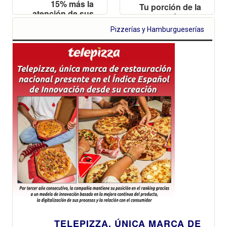
15% más la
Tu porción de la
atención de sus
nueva Jugona
clientes a través
de Burger o de
Pizzerías y Hamburgueserías
de su web y app
Perrito Caliente
para pedidos
y una Pepsi
delivery, según
Lima te esperan
el avance del
gratis este
Wrapped Digital
jueves 12 de
2025 realizado
junio a partir de
por GfK DAM
las 18:00h
TELEPIZZA, ÚNICA MARCA DE