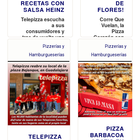
RECETAS CON
DE
SALSA HEINZ
FLORES!
Telepizza escucha
Corre Que
a sus
Vuelan, la
consumidores y
Pizza
trae de vuelta una
Corazón con
nueva versión de
Flores te
Pizzerías y
Pizzerías y
su pizza de
Espera por
Burger… y, por si
Tiempo
Hamburgueserías
Hamburgueserías
eso fuera poco,
Limitado
presenta una
nueva receta de
Perrito Caliente.
¡Ya están aquí las
nuevas Jugonas
de Telepizza!
PIZZA
BARBACOA
TELEPIZZA