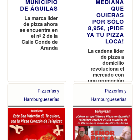
MUNICIPIO
MEDIANA
DE ÁGUILAS
QUE
QUIERAS
La marca líder
POR SÓLO
de pizza ahora
8,95€, ¡PIDE
se encuentra en
YA TU PIZZA
el nº 2 de la
LOCA!
Calle Conde de
Aranda
La cadena líder
de pizza a
domicilio
revoluciona el
mercado con
una promoción
que permite a
Pizzerías y
Pizzerías y
los clientes
elegir sus dos
Hamburgueserías
Hamburgueserías
ingredientes
favoritos por un
precio imbatible