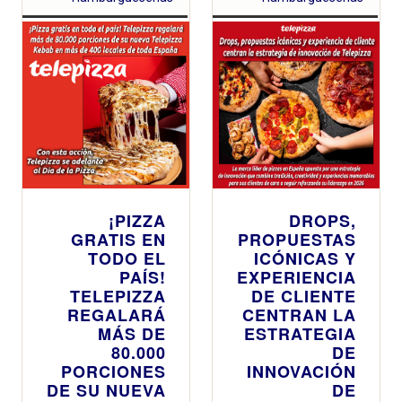
más de 400
tiendas
repartirán
pizza con
masa madre
gratis a todo
el que se
acerque
¡PIZZA
DROPS,
GRATIS EN
PROPUESTAS
TODO EL
ICÓNICAS Y
PAÍS!
EXPERIENCIA
TELEPIZZA
DE CLIENTE
REGALARÁ
CENTRAN LA
MÁS DE
ESTRATEGIA
80.000
DE
PORCIONES
INNOVACIÓN
DE SU NUEVA
DE