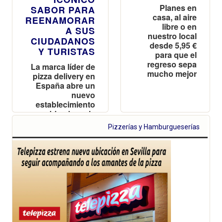
Planes en
SABOR PARA
casa, al aire
REENAMORAR
libre o en
A SUS
nuestro local
CIUDADANOS
desde 5,95 €
Y TURISTAS
para que el
regreso sepa
La marca líder de
mucho mejor
pizza delivery en
España abre un
nuevo
establecimiento
ubicado en la
Avenida Rei
Pizzerías y Hamburgueserías
Jaume I, nº 19 de
Benidorm en el
que dará empleo
a casi una
veintena de
personas