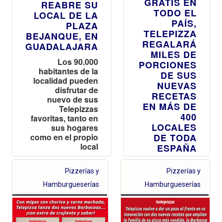
GRATIS EN
REABRE SU
TODO EL
LOCAL DE LA
PAÍS,
PLAZA
TELEPIZZA
BEJANQUE, EN
REGALARÁ
GUADALAJARA
MILES DE
Los 90.000
PORCIONES
habitantes de la
DE SUS
localidad pueden
NUEVAS
disfrutar de
RECETAS
nuevo de sus
EN MÁS DE
Telepizzas
400
favoritas, tanto en
LOCALES
sus hogares
como en el propio
DE TODA
local
ESPAÑA
Además, todo
Pizzerías y
el que se
Pizzerías y
acerque podrá
Hamburgueserías
Hamburgueserías
llevarse un
Red Bull
gratis