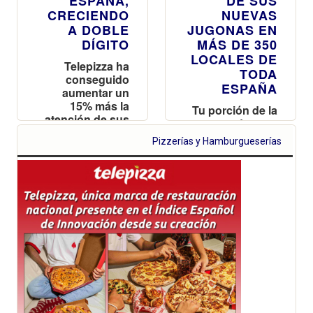
ESPAÑA,
DE SUS
CRECIENDO
NUEVAS
A DOBLE
JUGONAS EN
DÍGITO
MÁS DE 350
LOCALES DE
Telepizza ha
TODA
conseguido
ESPAÑA
aumentar un
15% más la
Tu porción de la
atención de sus
nueva Jugona
clientes a través
de Burger o de
Pizzerías y Hamburgueserías
de su web y app
Perrito Caliente
para pedidos
y una Pepsi
delivery, según
Lima te esperan
el avance del
gratis este
Wrapped Digital
jueves 12 de
2025 realizado
junio a partir de
por GfK DAM
las 18:00h