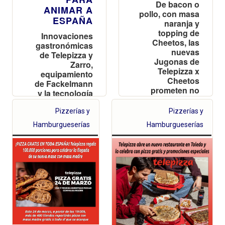
De bacon o
ANIMAR A
pollo, con masa
ESPAÑA
naranja y
topping de
Innovaciones
Cheetos, las
gastronómicas
nuevas
de Telepizza y
Jugonas de
Zarro,
Telepizza x
equipamiento
Cheetos
de Fackelmann
prometen no
y la tecnología
dejar a nadie
de ECOVACS se
indiferente
alían para
Pizzerías y
Pizzerías y
transformar el
Hamburgueserías
Hamburgueserías
hogar en la
mejor grada
durante el
torneo