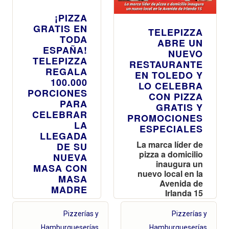
¡PIZZA
GRATIS EN
TELEPIZZA
TODA
ABRE UN
ESPAÑA!
NUEVO
TELEPIZZA
RESTAURANTE
REGALA
EN TOLEDO Y
100.000
LO CELEBRA
PORCIONES
CON PIZZA
PARA
GRATIS Y
CELEBRAR
PROMOCIONES
LA
ESPECIALES
LLEGADA
La marca líder de
DE SU
pizza a domicilio
NUEVA
inaugura un
MASA CON
nuevo local en la
MASA
Avenida de
MADRE
Irlanda 15
Este 24 de
marzo, a partir
Pizzerías y
Pizzerías y
de las 19:00h,
Hamburgueserías
Hamburgueserías