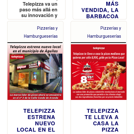
MÁS
Telepizza va un
paso más allá en
VENDIDA, LA
su innovación y
BARBACOA
vuelve a apostar
Telepizza
por ingredientes
Pizzerías y
Pizzerías y
lanza, Un País
muy nuestros
muy de
Hamburgueserías
Hamburgueserías
para sus nuevas
Telepizza,
Barbacoas
campaña que
celebra su
conexión de
más de 40
años con los
consumidores
españoles y
sus momentos
especiales
TELEPIZZA
TELEPIZZA
ESTRENA
TE LLEVA A
NUEVO
CASA LA
LOCAL EN EL
PIZZA