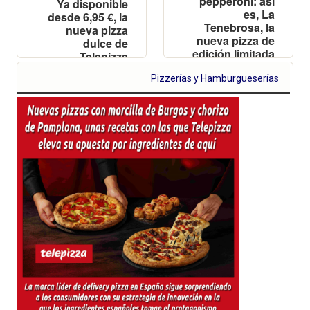
pepperoni: así
Ya disponible
es, La
desde 6,95 €, la
Tenebrosa, la
nueva pizza
nueva pizza de
dulce de
edición limitada
Telepizza
para Halloween
mezcla
Pizzerías y Hamburgueserías
chocolate y
pistacho sobre
su masa
irresistible