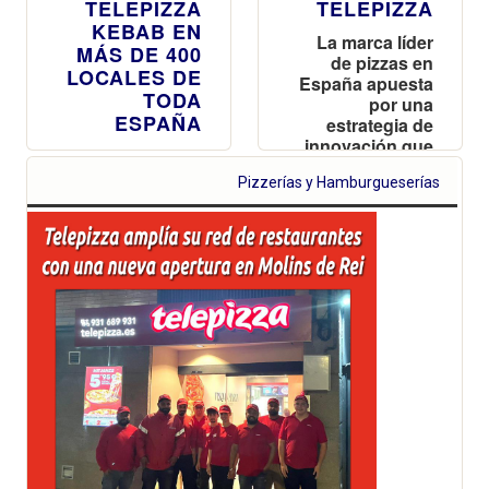
TELEPIZZA
TELEPIZZA
KEBAB EN
La marca líder
MÁS DE 400
de pizzas en
LOCALES DE
España apuesta
TODA
por una
ESPAÑA
estrategia de
innovación que
Con esta
combina
acción,
Pizzerías y Hamburgueserías
tradición,
Telepizza se
creatividad y
adelanta al Día
experiencias
de la Pizza
memorables
para sus
clientes de cara
a seguir
reforzando su
liderazgo en
2026