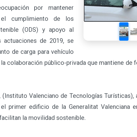
ocupación por mantener
 el cumplimiento de los
enible (ODS) y apoyo al turismo sostenible, entr
unto de carga para vehículo eléctrico dentro del ma
a permanente con Turisme Comunitat Valenciana.
, (Instituto Valenciano de Tecnologías Turísticas),
 el primer edificio de la Generalitat Valenciana
acilitan la movilidad sostenible.
, Francesc Colomer
, ha incidido que dentro de 
 el apoyo a este tipo de iniciativas dentro de los 