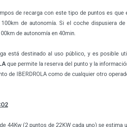
a 100km de autonomía. Si el coche dispusiera d
s 100km de autonomía en 40min.
 está destinado al uso público, y es posible uti
LA
que permite la reserva del punto y la informaci
(tanto de IBERDROLA como de cualquier otro operad
CO2
de 44Kw (2 puntos de 22KW cada uno) se estima u
ño en comparación con combustibles convenci
orro energético de 9.73 tep/año (toneladas equival