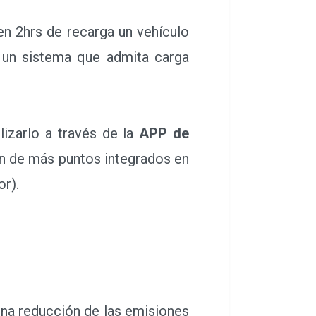
e un sistema que admita carga
lizarlo a través de la
APP de
ón de más puntos integrados en
or).
na reducción de las emisiones
onales para cada una de las
entes de petróleo)