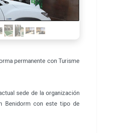
e sus actuaciones de 2019, se
rco de la colaboración público-
 actual sede de la organización
 en Benidorm con este tipo de
los programas estratégicos de
marcos de colaboración público