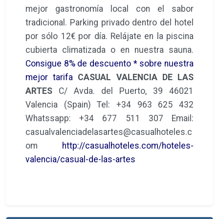
quieres de tu estancia en la ciudad.
Habitación individual Si viajas solo por
negocios o simplemente te gusta ir a tu
aire, te esperamos con una habitación
cómoda y con todo lo que necesitas.
Económica y de calidad. En nuestro hotel
Casual Valencia de las Artes también
podrás disfrutar de estos servicios. La
mejor gastronomía local con el sabor
tradicional. Parking privado dentro del hotel
por sólo 12€ por día. Relájate en la piscina
cubierta climatizada o en nuestra sauna.
Consigue 8% de descuento * sobre nuestra
mejor tarifa
CASUAL VALENCIA DE LAS
ARTES
C/ Avda. del Puerto, 39 46021
Valencia (Spain) Tel: +34 963 625 432