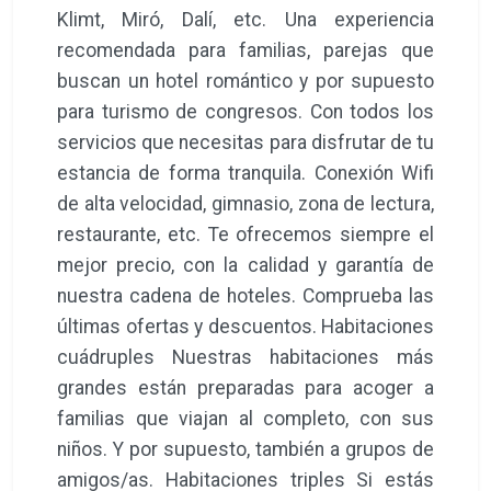
detalle por artistas locales. Si estás
buscando un hotel a buen precio en
Valencia pero sin renunciar por eso a unas
habitaciones amplias y cómodas, te
ofrecemos una propuesta original y mucho
arte en sus paredes. Cada habitación (2, 3 o
4 personas), amplias y recién reformadas,
refleja el estilo de artistas como Sorolla,
Klimt, Miró, Dalí, etc. Una experiencia
recomendada para familias, parejas que
buscan un hotel romántico y por supuesto
para turismo de congresos. Con todos los
servicios que necesitas para disfrutar de tu
estancia de forma tranquila. Conexión Wifi
de alta velocidad, gimnasio, zona de lectura,
restaurante, etc. Te ofrecemos siempre el