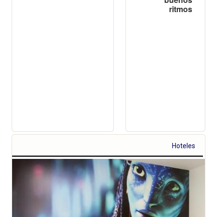
HOTEL
CASUAL
HOTEL CASUAL
VALENCIA
VALENCIA DE
DE LA
LAS
MÚSICA
CIVILIZACIONES
Un hotel
Dormir al mejor
económico
precio viviendo tu
lleno de
propia historia
buenos
ritmos