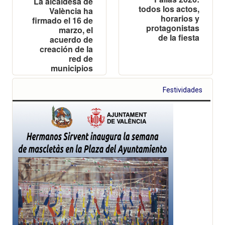
La alcaldesa de
todos los actos,
València ha
horarios y
firmado el 16 de
protagonistas
marzo, el
de la fiesta
acuerdo de
creación de la
red de
municipios
junto a
representantes
Festividades
de los
ayuntamientos
de Barcelona,
Madrid, Málaga,
San Sebastián,
Sevilla y
Zaragoza