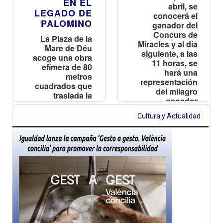
EN EL
abril, se
LEGADO DE
conocerá el
PALOMINO
ganador del
Concurs de
La Plaza de la
Miracles y al día
Mare de Déu
siguiente, a las
acoge una obra
11 horas, se
efímera de 80
hará una
metros
representación
cuadrados que
del milagro
traslada la
ganador
majestuosidad
de la bóveda de
Cultura y Actualidad
la Basílica al
corazón de la
ciudad