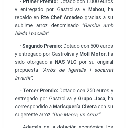
identidad del territorio. Durante toda la
jornada, los asistentes pudieron
deleitarse con la cocina a pie de calle,
presenciando el talento de los chefs
en tiempo real dentro de una
atmósfera impregnada de aromas
selectos y entusiasmo.
E
l palmarés de esta distinguida
edición ha quedado configurado
de la siguiente manera:
· Primer Premio:
Dotado con 1.000 euros