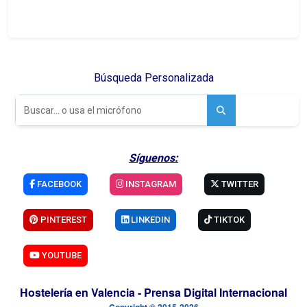
Gastroliva
ha expresado su más
profundo agradecimiento a todos los
cocineros participantes, la profesionalidad
del jurado, la confianza de los
patrocinadores y el apoyo incondicional de
las personas y entidades que han hecho
posible el éxito de esta primera edición.
Con este hito, Oliva da un paso firme y
decidido para consolidar su identidad
gastronómica propia, uniendo talento,
producto y participación ciudadana
alrededor de su gran seña de identidad: el
arroz.