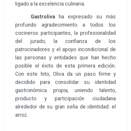
galardonados recibieron un exclusivo lote
de productos de las firmas colaboradoras
Garcima
,
Carmencita
y
Destilerías Ferri
.
Desde la organización han querido
ensalzar el extraordinario nivel técnico de
las recetas presentadas, la impecable
implicación de los participantes y la
magnífica respuesta de la ciudadanía, que
respaldó masivamente el evento.
Asimismo, el encuentro ha servido para
constatar la solvencia de Oliva a la hora de
albergar iniciativas gastronómicas de gran
formato, reforzando la cohesión del sector
hostelero local y proyectando el municipio
como un destino turístico indisolublemente
ligado a la excelencia culinaria.