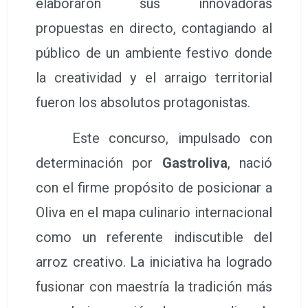
Oliva ha celebrado con un rotundo
éxito de asistencia y crítica el
Concurs Internacional d’Arrossos
Creatius d’Oliva 2026
. Esta esperada
cita culinaria ha convertido a la ciudad
en el epicentro gastronómico de la
Comunitat Valenciana, reuniendo a
cocineros, vecinos, visitantes y
patrocinadores en torno a una pasión
compartida. El certamen congregó a
un total de 32 participantes, quienes
elaboraron sus innovadoras