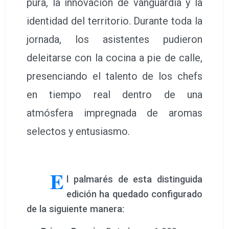
propuestas en directo, contagiando al
público de un ambiente festivo donde
la creatividad y el arraigo territorial
fueron los absolutos protagonistas.
Este concurso, impulsado con
determinación por
Gastroliva
, nació
con el firme propósito de posicionar a
Oliva en el mapa culinario internacional
como un referente indiscutible del
arroz creativo. La iniciativa ha logrado
fusionar con maestría la tradición más
pura, la innovación de vanguardia y la