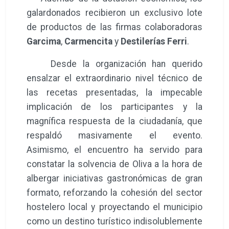
y entregado por Gastroliva y
Mahou
, ha
recaído en
Rte Chef Amadeo
gracias a su
sublime arroz denominado
“Gamba amb
bleda i bacallà”
.
·
Segundo Premio:
Dotado con 500 euros
y entregado por Gastroliva y
Moll Motor
, ha
sido otorgado a
NAS VLC
por su original
propuesta
“Arròs de figatells i socarrat
invertit”
.
·
Tercer Premio:
Dotado con 250 euros y
entregado por Gastroliva y
Grupo Jasa
, ha
correspondido a
Marisquería Civera
con su
sugerente arroz
“Dos Mares, un Arroz”
.
Además de la dotación económica, los