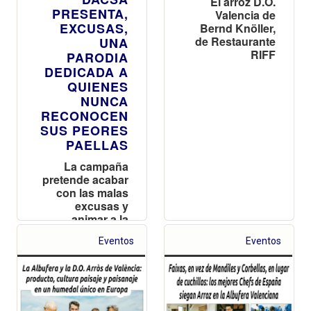
El arroz D.O.
PRESENTA,
Valencia de
EXCUSAS,
Bernd Knöller,
de Restaurante
UNA
RIFF
PARODIA
DEDICADA A
QUIENES
NUNCA
RECONOCEN
SUS PEORES
PAELLAS
La campaña
pretende acabar
con las malas
excusas y
animar a la
gente a hacer
Eventos
Eventos
más paellas