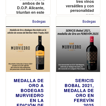
tres vinos
ambos de la
versátiles y con
D.O.P. Alicante,
personalidad
triunfan en este
para
certamen
acompañar las
organizado por
Bodegas
Bodegas
tapas en el Día
la AEPEV
Mundial del
Aperitivo
MEDALLA DE
SERICIS
ORO A
BOBAL 2021,
BODEGAS
MEDALLA DE
MURVIEDRO
ORO EN
EN LA
FEREVÍN
EDICIÓN DE
2025