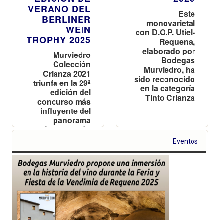
VERANO DEL
Este
BERLINER
monovarietal
WEIN
con D.O.P. Utiel-
TROPHY 2025
Requena,
elaborado por
Murviedro
Bodegas
Colección
Murviedro, ha
Crianza 2021
sido reconocido
triunfa en la 29ª
en la categoría
edición del
Tinto Crianza
concurso más
influyente del
panorama
vinícola alemán
Eventos