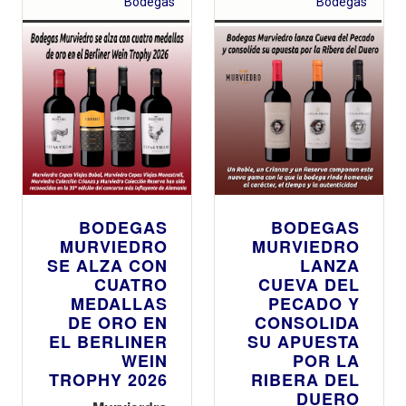
estratégica e
Bodegas
Bodegas
impulsar el
posicionamiento
nacional e
internacional de
la marca
BODEGAS
BODEGAS
MURVIEDRO
MURVIEDRO
SE ALZA CON
LANZA
CUATRO
CUEVA DEL
MEDALLAS
PECADO Y
DE ORO EN
CONSOLIDA
EL BERLINER
SU APUESTA
WEIN
POR LA
TROPHY 2026
RIBERA DEL
DUERO