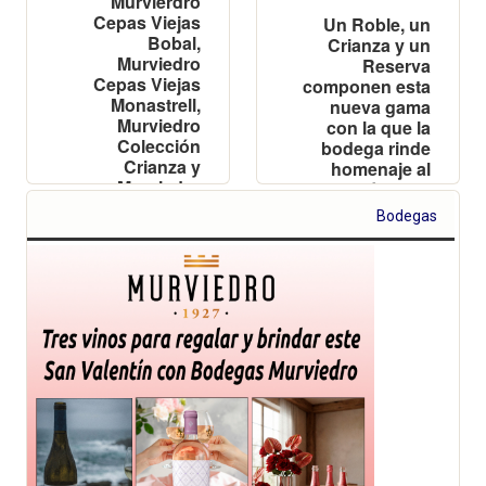
Murvierdro
Cepas Viejas
Un Roble, un
Bobal,
Crianza y un
Murviedro
Reserva
Cepas Viejas
componen esta
Monastrell,
nueva gama
Murviedro
con la que la
Colección
bodega rinde
Crianza y
homenaje al
Murviedro
carácter, el
Colección
tiempo y la
Bodegas
Reserva han
autenticidad
sido
reconocidos en
la 30ª edición
del concurso
más influyente
de Alemania