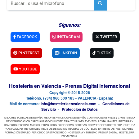
Síguenos:
FACEBOOK
INSTAGRAM
TWITTER
PINTEREST
LINKEDIN
TIKTOK
YOUTUBE
Hostelería en Valencia - Prensa Digital Internacional
Copyright © 2015-2026
Teléfono: (+34) 960 500 185 - VALENCIA (España)
Mail de contacto:
info@hosteleriaenvalencia.com
-
Condiciones de
Servicio
-
Protección de Datos
MEJORES BODEGAS DE ESPAÑA
MEJORES VINOS CAVAS DE ESPAÑA
COMPRA ONLINE VINOS y CAVAS
MEDIO
DE COMUNICACIÓN ESPECIALIZADO EN HOSTELERÍA Y TURISMO
EVENTOS
RESTAURANTES
PIZZERÍAS Y
HAMBURGUESERÍAS
MARISQUERÍAS
LOCALES DE COPAS
BODEGAS
PROVEEDORES HOSTELERÍA
CULTURA
Y ACTUALIDAD
REPORTAJES
RECETAS DE COCINA
RECETAS DE CÓCTELES
ENTREVISTAS
FESTIVIDADES
FORMACIÓN EMPLEO
PERIODICO GASTRONOMICO
HOSTELERIA Y TURISMO
PRENSA DIGITAL
HOSTELERIA
EN VALENCIA