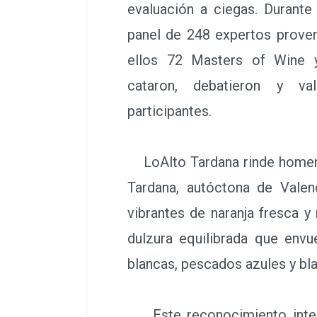
evaluación a ciegas. Durant
panel de 248 expertos proven
ellos 72 Masters of Wine 
cataron, debatieron y va
participantes.
LoAlto Tardana rinde homenaje
Tardana, autóctona de Valenc
vibrantes de naranja fresca 
dulzura equilibrada que envu
blancas, pescados azules y bl
Este reconocimiento intern