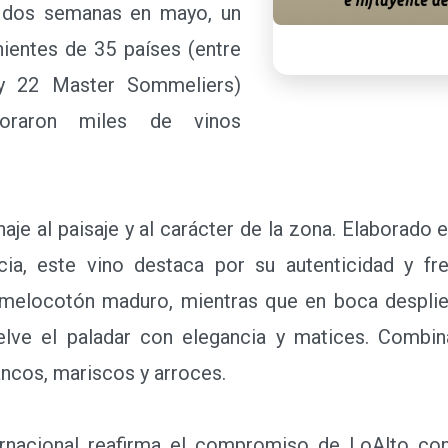
e dos semanas en mayo, un
ientes de 35 países (entre
y 22 Master Sommeliers)
loraron miles de vinos
 al paisaje y al carácter de la zona. Elaborado 
ia, este vino destaca por su autenticidad y fr
y melocotón maduro, mientras que en boca despli
elve el paladar con elegancia y matices. Combi
ancos, mariscos y arroces.
acional reafirma el compromiso de LoAlto con 