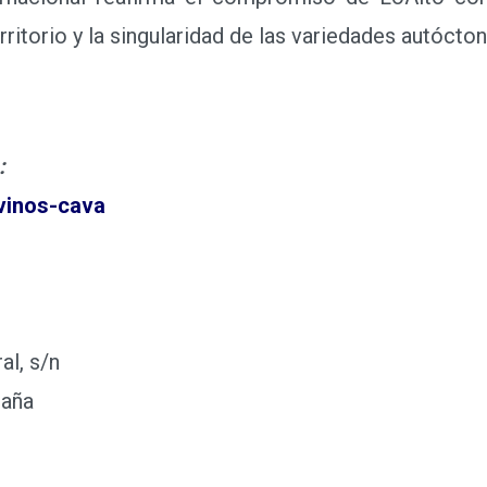
rritorio y la singularidad de las variedades autócto
:
vinos-cava
l, s/n
paña